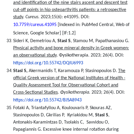
and identification of the nine stairs ascent and descent test
cut-off points in hip osteoarthritis patients: a retrospective
study
.
Cureus.
2023;15(6): e41095.
DOI:
10.7759/cureus.41095
[Indexed in: PubMed Central, Web of
Science, Google Scholar] [IF:1.2]
Sideri K, Demetriou A,
Stasi S
, Stamou M, Papathanasiou G.
Physical activity and bone mineral density in Greek women:
an observational study
. Φysikotherapia. 2023; 26(4). DOI:
https://doi.org/10.55742/DQIU6993
Stasi S,
Akermanidis T, Karamouza P, Stasinopoulos D.
The
official Greek version of the National Institutes of Health -
Quality Assessment Tool for Observational Cohort and
Cross-Sectional Studies
.
Φ
ysikotherapia.
2023; 26(4).
DOI:
https://doi.org/10.55742/BJSA8943
Fotaki A, Triantafyllou A, Koulouvaris P, Skouras AZ,
Stasinopoulos D, Gkrilias P, Kyriakidou M,
Stasi S
,
Antonakis-Karamintzas D, Tsolakis C,
Savvidou O,
Papagiannis G
. Excessive knee internal rotation during