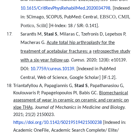
10.1615/CritRevPhysRehabilMed.2020034798
.
[Indexed
EBSCO, CMJI,
in:
SCImago, SCOPUS, PubMed: Central,
Portico, Scilit
] [H-Index: 18 / SJR: 0.141].
Sarantis M,
Stasi S
, Milaras C, Tzefronis D, Lepetsos P,
Macheras G.
Acute
t
otal
h
ip
a
rthroplasty for the
t
reatment of
a
cetabular
f
ractures:
a
r
etrospective
s
tudy
w
ith a
s
ix-
y
ear
f
ollow-
u
p
.
Cureus
. 2020; 12(8): e10139.
DOI:
10.7759/cureus.10139
.
[Indexed in PubMed
Central, Web of Science, Google Scholar] [IF:1.2].
Triantafyllou
Α
, Papagiannis G,
Stasi S
, Papathanasiou G,
Koulouvaris P, Papagelopoulos PI, Babis GC.
Biomechanical
assessment of wear in ceramic on ceramic and ceramic on
xlpe THAs
.
Journal of Mechanics in Medicine and Biology.
2021; 21(2)
2150023
.
https://doi.org/10.1142/S0219519421500238
[Indexed in:
Academic OneFile, Academic Search Complete/ Elite/