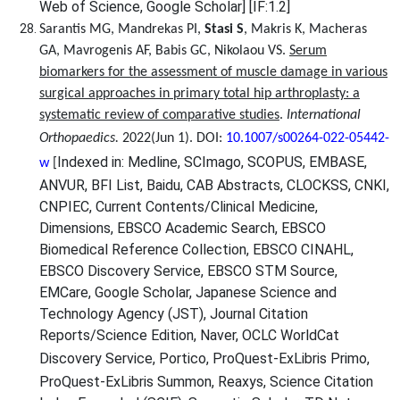
Web of Science, Google Scholar] [IF:1.2]
Sarantis MG, Mandrekas PI,
Stasi S
, Makris K, Macheras
GA, Mavrogenis AF, Babis GC, Nikolaou VS.
Serum
biomarkers for the assessment of muscle damage in various
surgical approaches in primary total hip arthroplasty: a
systematic review of comparative studies
.
International
Orthopaedics.
2022(Jun 1). DOI:
10.1007/s00264-022-05442-
Indexed in:
Medline, SCImago, SCOPUS, EMBASE,
w
[
ANVUR, BFI List, Baidu, CAB Abstracts, CLOCKSS, CNKI,
CNPIEC, Current Contents/Clinical Medicine,
Dimensions, EBSCO Academic Search, EBSCO
Biomedical Reference Collection, EBSCO CINAHL,
EBSCO Discovery Service, EBSCO STM Source,
EMCare, Google Scholar, Japanese Science and
Technology Agency (JST), Journal Citation
Reports/Science Edition, Naver, OCLC WorldCat
Discovery Service,
Portico, ProQuest-ExLibris Primo,
ProQuest-ExLibris Summon, Reaxys, Science Citation