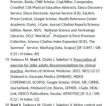
Premier, Baidu, CNKI Scholar, CnpLINKer, Compendex,
CrossRef, CSA Physical Education Abstracts, Ebsco Discovery
Service, Ebsco Electronic Journal Service (EJS), ExLibris
Primo Central, Google Scholar, Health Reference Center
Academic (Gale), J-Gate, Journal Citation Reports/Science
Edition, Naver, NSTL - National Science and Technology
®
Libraries, OCLC WorldCat
, ProQuest SciTech Premium
Collection, Science Citation Index Expanded (SCIE), The
®
Summon
Service, WanFang Data, Scopus]
][IF: 0.897 / SJR:
0.19 / H-Index: 40]
Tsekoura M,
Stasi S
, Gliatis J, Sakellari V.
Prescription of
exercise for older adults: Recommendations for clinical
practice
.
Archives of Hellenic Medicine
. 2021; 38(1):12-17.
[Indexed in: Excerpta Medica (EMBASE), ΙΝDEX
COPERNICUS, SCOPUS, Google Scholar, DOAJ, SJR, CIRRIE,
JournalSeek, Medword List, Biores, GFMER, J-Gate, HEAL-
Link, EBSCO Publications, Socolar, IATROTEK] [IF: 0.2 / SJR:
0.12 / H-Index: 12].
Stasi S
, Tsekoura M, Gliatis J, Sakellari V.
Motor control and