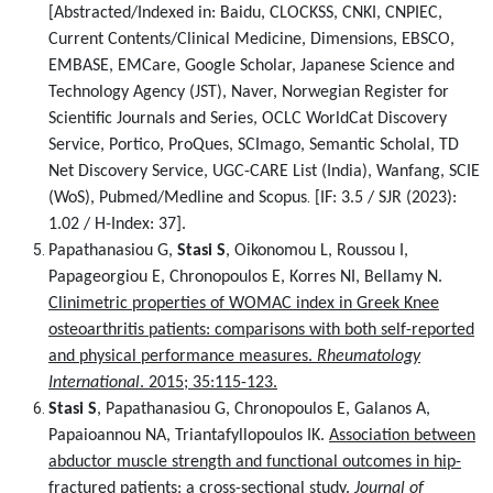
[Abstracted/Indexed in: Baidu, CLOCKSS, CNKI, CNPIEC,
Current Contents/Clinical Medicine, Dimensions, EBSCO,
EMBASE, EMCare, Google Scholar, Japanese Science and
Technology Agency (JST), Naver, Norwegian Register for
Scientific Journals and Series, OCLC WorldCat Discovery
Service, Portico, ProQues, SCImago, Semantic Scholal, TD
Net Discovery Service, UGC-CARE List (India), Wanfang, SCIE
.
(WoS), Pubmed/Medline and Scopus
[IF: 3.5 / SJR (2023):
1.02 / H-Index: 37]
.
Papathanasiou G,
Stasi S
, Oikonomou L, Roussou I,
Papageorgiou E, Chronopoulos E, Korres NI, Bellamy N.
Clinimetric properties of WOMAC index in Greek Knee
osteoarthritis patients: comparisons with both self-reported
and physical performance measures
.
Rheumatology
International
. 2015; 35:115-123.
Stasi S
, Papathanasiou G, Chronopoulos E, Galanos A,
Papaioannou NA, Triantafyllopoulos IK.
Association between
abductor muscle strength and functional outcomes in hip-
fractured patients: a cross-sectional study
.
Journal of