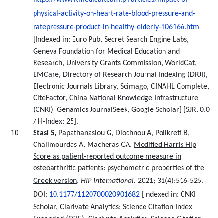
https://www.itmedicalteam.pl/articles/impact-of-
physical-activity-on-heart-rate-blood-pressure-and-
ratepressure-product-in-healthy-elderly-106166.html
[Indexed in: Euro Pub, Secret Search Engine Labs,
Geneva Foundation for Medical Education and
Research, University Grants Commission, WorldCat,
EMCare, Directory of Research Journal Indexing (DRJI),
Electronic Journals Library, Scimago, CINAHL Complete,
CiteFactor, China National Knowledge Infrastructure
(CNKI), Genamics JournalSeek, Google Scholar] [SJR: 0.0
/ H-Index: 25].
Stasi S,
Papathanasiou G, Diochnou A, Polikreti B,
Chalimourdas A, Macheras GA.
Modified Harris Hip
Score as patient-reported outcome measure in
osteoarthritic patients: psychometric properties of the
Greek version
.
HIP International.
202
1
;
31(4):516-525.
DOI:
10.1177/1120700020901682
[Indexed in: CNKI
Scholar, Clarivate Analytics: Science Citation Index