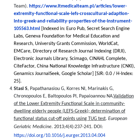
Team).
https://www.itmedicalteam.pl/articles/lower-
extremity-functional-scale-lefs-crosscultural-adaption-
into-greek-and-reliability-properties-of-the-instrument-
105563.html
[Indexed in: Euro Pub, Secret Search Engine
Labs, Geneva Foundation for Medical Education and
Research, University Grants Commission, WorldCat,
EMCare, Directory of Research Journal Indexing (DRJI),
Electronic Journals Library, Scimago, CINAHL Complete,
CiteFactor, China National Knowledge Infrastructure (CNKI),
Genamics JournalSeek, Google Scholar] [SJR: 0.0 / H-Index:
25].
Stasi S
, Papathanasiou G, Korres NI, Marinakis G,
Chronopoulos E, Baltopoulos PI, Papaioannou NA.
Validation
of the Lower Extremity Functional Scale in community-
dwelling elderly people (LEFS-Greek); determination of
functional status cut-off points using TUG test
.
European
Geriatric Medicine
.
2013;4(4):237-241. DOI:
https://doi.org/10.1016/j.eurger.2013.04.004