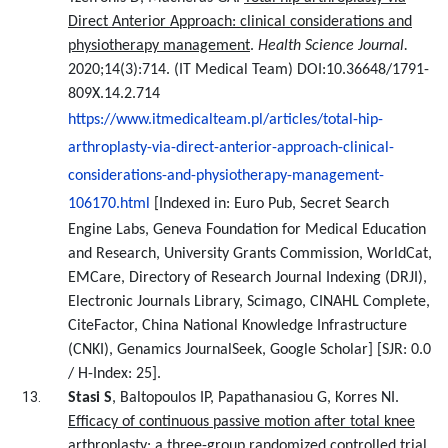
Direct Anterior Approach: clinical considerations and
physiotherapy management
.
Health Science Journal.
2020
;
14(3):714
. (IT Medical Team)
DOI:
10.36648/1791-
809X.14.2.714
https://www.itmedicalteam.pl/articles/total-hip-
arthroplasty-via-direct-anterior-approach-clinical-
considerations-and-physiotherapy-management-
106170.html
[Indexed in: Euro Pub, Secret Search
Engine Labs, Geneva Foundation for Medical Education
and Research, University Grants Commission, WorldCat,
EMCare, Directory of Research Journal Indexing (DRJI),
Electronic Journals Library, Scimago, CINAHL Complete,
CiteFactor, China National Knowledge Infrastructure
(CNKI), Genamics JournalSeek, Google Scholar] [SJR: 0.0
/ H-Index: 25].
Stasi S
, Baltopoulos IP, Papathanasiou G, Korres NI.
Efficacy of continuous passive motion after total knee
arthroplasty: a three-group randomized controlled trial
.