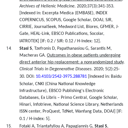
Archives of Hellenic Medicine.
2020;37(3):341-353.
[Indexed in: Excerpta Medica (EMBASE), ΙΝDEX
COPERNICUS, SCOPUS, Google Scholar, DOAJ, SJR,
CIRRIE, JournalSeek, Medword List, Biores, GFMER, J-
Gate, HEAL-Link, EBSCO Publications, Socolar,
IATROTEK] [IF: 0.2 / SJR: 0.12 / H-Index: 12].
Stasi S
, Tzefronis D,
Papathanasiou G, Sarantis M,
Macheras GA.
Outcomes in obese patients undergoing
direct anterior hip replacement: a nonrandomized study
.
Clinical Trials in Degenerative Diseases
. 2020;
5(2):25-
30
.
DOI:
10.4103/2542-3975.288781
[Indexed in: Baidu
Scholar, CNKI (China National Knowledge
Infrastructure), EBSCO Publishing's Electronic
Databases, Ex Libris – Primo Central, Google Scholar,
Hinari, Infotrieve, National Science Library, Netherlands
ISSN center, ProQuest, TdNet, Wanfang Data, DOAJ] [IF:
0.1 / H-index: 5].
Fotaki A, Triantafyllou A, Papagiannis G,
Stasi S
,