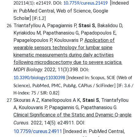
[Indexed
202114(1): e21419.
DOI:
10.7759/cureus.21419
in: PubMed Central, Web of Science, Google
Scholar]
[IF:1.2]
Triantafyllou A, Papagiannis P,
Stasi S
, Bakalidou D,
Kyriakidou M, Papathanasiou G, Papadopoulos E,
Papagelopoulos P, Koulouvaris P.
Application of
w
earable
s
ensors
t
echnology for
l
umbar
s
pine
k
inematic
m
easurements during
d
aily
a
ctivities
following
m
icrodiscectomy
d
ue to
s
evere
s
ciatica.
MDPI Biology.
2022; 11(3):398.
DOI:
10.3390/biology11030398
[
Indexed in: Scopus, SCIE (Web of
Science), PubMed, PMC, PubAg, CAPlus / SciFinder] [IF: 3.6 /
H-index: 75 / SJR: 0.82]
Skouras A Z, Kanellopoulos A K,
Stasi S
, Triantafyllou
A, Koulouvaris P, Papagiannis G, Papathanasiou G.
Clinical Significance of the Static and Dynamic Q-angle
.
Cureus.
2022; 14(5): e24911. DOI:
10.7759/cureus.24911
[Indexed in: PubMed Central,