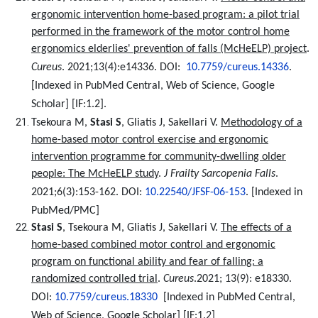
ergonomic intervention home-based program: a pilot trial
performed in the framework of the motor control home
ergonomics elderlies' prevention of falls (McHeELP) project
.
Cureus
. 2021;13(4):e14336. DOI:
10.7759/cureus.14336
.
[Indexed in PubMed Central, Web of Science, Google
Scholar]
[IF:1.2].
Tsekoura M,
Stasi S
, Gliatis J, Sakellari V.
Methodology of a
home-based motor control exercise and ergonomic
intervention programme for community-dwelling older
people: The McHeELP study
.
J Frailty Sarcopenia Falls
.
2021;6(3):153-162. DOI:
10.22540/JFSF-06-153
.
[Indexed in
PubMed/PMC]
Stasi S
, Tsekoura M, Gliatis J, Sakellari V.
The effects of a
home-based combined motor control and ergonomic
program on functional ability and fear of falling: a
randomized controlled trial
.
Cureus
.2021; 13(9): e18330.
DOI:
10.7759/cureus.18330
[Indexed in PubMed Central,
Web of Science, Google Scholar] [IF:1.2]