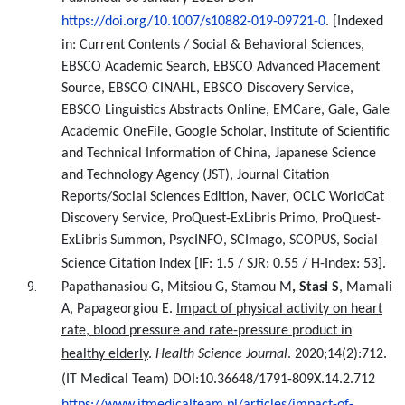
https://doi.org/10.1007/s10882-019-09721-0
. [Indexed
in: Current Contents / Social & Behavioral Sciences,
EBSCO Academic Search, EBSCO Advanced Placement
Source, EBSCO CINAHL, EBSCO Discovery Service,
EBSCO Linguistics Abstracts Online, EMCare, Gale, Gale
Academic OneFile, Google Scholar, Institute of Scientific
and Technical Information of China, Japanese Science
and Technology Agency (JST), Journal Citation
Reports/Social Sciences Edition, Naver, OCLC WorldCat
Discovery Service, ProQuest-ExLibris Primo, ProQuest-
ExLibris Summon, PsycINFO, SCImago, SCOPUS, Social
Science Citation Index [IF: 1.5 / SJR:
0.55 / H-Index:
53].
Papathanasiou G, Mitsiou G, Stamou M
, Stasi S
, Mamali
A, Papageorgiou E.
Impact of physical activity on heart
rate, blood pressure and rate-pressure product in
healthy elderly
.
Health Science Journal
.
2020;14(2):712.
(IT Medical Team)
DOI:
10.36648/1791-809X.14.2.712