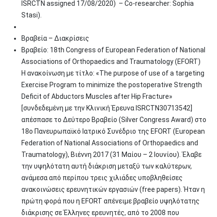
ISRCTN assigned 17/08/2020) – Co-researcher: Sophia
Stasi).
Βραβεία – Διακρίσεις
Βραβείο: 18th Congress of European Federation of National
Associations of Orthopaedics and Traumatology (EFORT)
Η ανακοίνωση με τίτλο: «The purpose of use of a targeting
Exercise Program to minimize the postoperative Strength
Deficit of Abductors Muscles after Hip Fracture»
[συνδεδεμένη με την Κλινική Έρευνα ISRCTN30713542]
απέσπασε το Δεύτερο Βραβείο (Silver Congress Award) στο
18ο Πανευρωπαϊκό Ιατρικό Συνέδριο της EFORT (European
Federation of National Associations of Orthopaedics and
Traumatology), Βιέννη 2017 (31 Μαίου – 2 Ιουνίου). Έλαβε
την υψηλότατη αυτή διάκριση μεταξύ των καλύτερων,
ανάμεσα από περίπου τρεις χιλιάδες υποβληθείσες
ανακοινώσεις ερευνητικών εργασιών (free papers). Ήταν η
πρώτη φορά που η EFORT απένειμε βραβείο υψηλότατης
διάκρισης σε Έλληνες ερευνητές, από το 2008 που