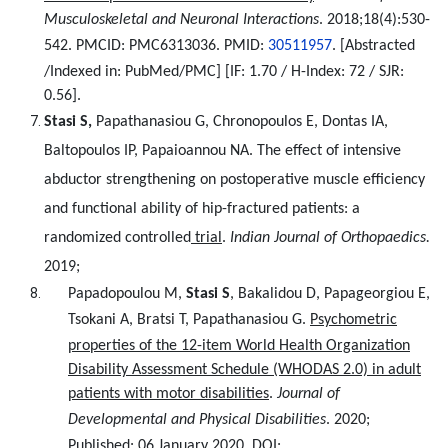
Musculoskeletal and Neuronal Interactions
.
2018;18(4):530-
542.
PMCID: PMC6313036. PMID:
30511957
. [Abstracted
/Indexed in: PubMed/PMC] [IF: 1.70 / H-Index: 72 / SJR:
0.56].
Stasi S,
Papathanasiou G, Chronopoulos E, Dontas IA,
Baltopoulos IP, Papaioannou NA. The effect of intensive
abductor strengthening on postoperative muscle efficiency
and functional ability of hip-fractured patients: a
randomized controlled
trial
.
Indian Journal of Orthopaedics.
2019;
Papadopoulou M,
Stasi
S
, Bakalidou D, Papageorgiou E,
Tsokani A, Bratsi
Τ
, Papathanasiou G.
Psychometric
properties of the 12-item World Health Organization
Disability Assessment Schedule (WHODAS 2.0) in adult
patients with motor disabilities
.
Journal of
Developmental and Physical Disabilities
.
2020;
Published: 06 January 2020
. DOI: