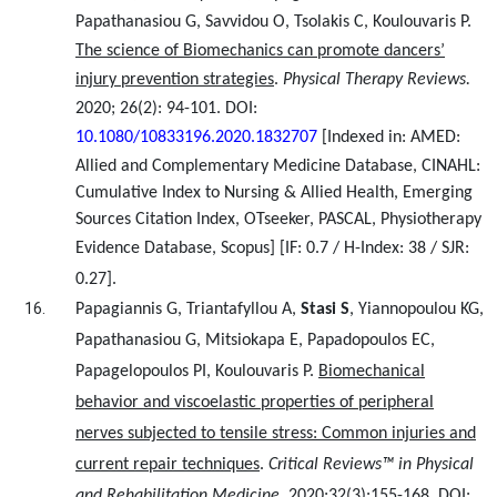
Papathanasiou G, Savvidou O, Tsolakis C, Koulouvaris P.
The science of Biomechanics can promote dancers’
injury prevention strategies
.
Physical Therapy Reviews.
2020
; 26(2): 94-101.
DOI:
10.1080/10833196.2020.1832707
[Indexed in:
AMED:
Allied and Complementary Medicine Database, CINAHL:
Cumulative Index to Nursing & Allied Health, Emerging
Sources Citation Index, OTseeker, PASCAL, Physiotherapy
Evidence Database, Scopus]
[IF: 0.7 / H-Index: 38 / SJR:
0.27].
Papagiannis G, Triantafyllou A,
Stasi S
, Yiannopoulou KG,
Papathanasiou G, Mitsiokapa E, Papadopoulos EC,
Papagelopoulos PI, Koulouvaris P.
Biomechanical
behavior and viscoelastic properties of peripheral
nerves subjected to tensile stress: Common injuries and
current repair techniques
.
Critical Reviews™ in Physical
and Rehabilitation Medicine.
2020;
32(3):
155-168
.
DOI: