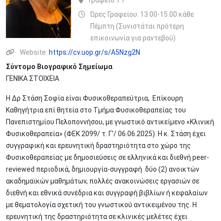
Γραφείο:
Γ7
Ώρες Γραφείου: 13.00-15.00 κάθε
Πέμπτη (Συνιστάται πρότερη
επικοινωνία για ραντεβού)
Website:
https://cv.uop.gr/s/A5Nzg2N
Σύντομο Βιογραφικό Σημείωμα
ΓΕΝΙΚΑ ΣΤΟΙΧΕΙΑ
Η Δρ Στάση Σοφία είναι Φυσικοθεραπεύτρια, Επίκουρη
Καθηγήτρια επί θητεία στο Τμήμα Φυσικοθεραπείας του
Πανεπιστημίου Πελοποννήσου, με γνωστικό αντικείμενο «Κλινική
Φυσικοθεραπεία» (ΦΕΚ 2099/ τ. Γ'/ 06.06.2025). Η κ. Στάση έχει
συγγραφική και ερευνητική δραστηριότητα στο χώρο της
Φυσικοθεραπείας με δημοσιεύσεις σε ελληνικά και διεθνή peer-
reviewed περιοδικά, δημιουργία-συγγραφή δύο (2) ανοικτών
ακαδημαϊκών μαθημάτων, πολλές ανακοινώσεις εργασιών σε
διεθνή και εθνικά συνέδρια και συγγραφή βιβλίων ή κεφαλαίων
με θεματολογία σχετική του γνωστικού αντικειμένου της. Η
ερευνητική της δραστηριότητα σε κλινικές μελέτες έχει