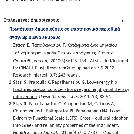
Επιλεγμένες Δημοσιεύσεις:
α.
Πρωτότυπες δημοσιεύσεις σε επιστημονικά περιοδικά
αναγνωρισμένου κύρους
Στάση Σ
, Παπαθανασίου Γ.
Κατάγματα άνω μηριαίου:
ταξινόμηση και προδιαθεσικοί παράγοντες
.
Θέματα
Φυσικοθεραπείας
. 2010;6(3):119-134. [Abstracted/Indexed
in: CINAHL Plus] [ResearchGate: upload on 7-9-2012;
Research Interest: 3.7; 243 reads].
Stasi S
,
Krasoulis K, Papathanasiou G.
Low-energy hip
fractures; special considerations regarding physical therapy
intervention
.
Physiotherapy Issues
.
2011;7(3):83-94.
Stasi S
,
Papathanasiou G, Anagnostou M, Galanos A,
Chronopoulos E, Baltopoulos PI, Papaioannou NA.
Lower
Extremity Functional Scale (LEFS): Cross – cultural adaption
into Greek and reliability properties of the instrument
.
Health Science Journal
. 2012;6(4):750-773 (IT Medical