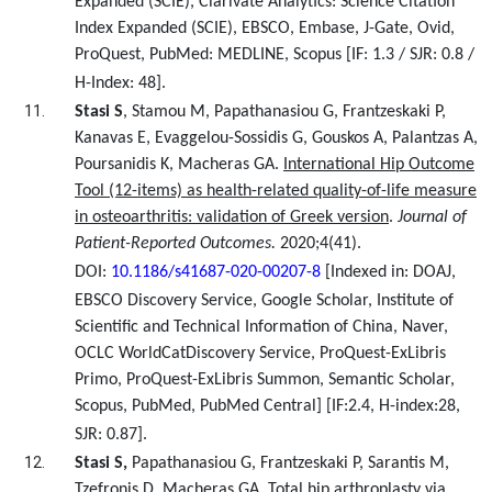
Expanded (SCIE), Clarivate Analytics: Science Citation
Index Expanded (SCIE), EBSCO, Embase, J-Gate, Ovid,
ProQuest, PubMed: MEDLINE, Scopus [IF: 1.3 / SJR: 0.8 /
H-Index: 48].
Stasi S
, Stamou M, Papathanasiou G, Frantzeskaki P,
Kanavas E, Evaggelou-Sossidis G, Gouskos A, Palantzas A,
Poursanidis K, Macheras GA.
International Hip Outcome
Tool (12-items) as health-related quality-of-life measure
in osteoarthritis: validation of Greek version
.
Journal of
Patient-Reported Outcomes.
2020;4(41).
DOI:
10.1186/s41687-020-00207-8
[Indexed in: DOAJ,
EBSCO Discovery Service, Google Scholar, Institute of
Scientific and Technical Information of China, Naver,
OCLC WorldCatDiscovery Service, ProQuest-ExLibris
Primo, ProQuest-ExLibris Summon, Semantic Scholar,
Scopus, PubMed, PubMed Central] [IF:2.4, H-index:28,
SJR: 0.87].
Stasi S,
Papathanasiou G, Frantzeskaki P, Sarantis M,
Tzefronis D, Macheras GA
.
Total hip arthroplasty via