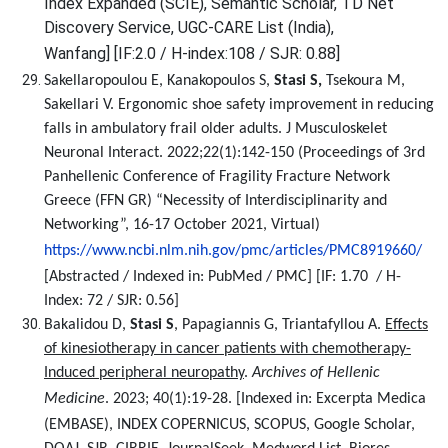
Index Expanded (SCIE), Semantic Scholar, TD Net
Discovery Service, UGC-CARE List (India),
Wanfang]
[IF:2.0 / H-index:108 / SJR: 0.88]
Sakellaropoulou E, Kanakopoulos S,
Stasi S,
Tsekoura M,
Sakellari V. Ergonomic shoe safety improvement in reducing
falls in ambulatory frail older adults. J Musculoskelet
Neuronal Interact. 2022;22(1):142-150 (Proceedings of 3rd
Panhellenic Conference of Fragility Fracture Network
Greece (FFN GR) “Necessity of Interdisciplinarity and
Networking”, 16-17 October 2021, Virtual)
https://www.ncbi.nlm.nih.gov/pmc/articles/PMC8919660
/
[Abstracted / Indexed in: PubMed / PMC]
[IF: 1.70 / H-
Index: 72 / SJR: 0.56]
Bakalidou D,
Stasi S
, Papagiannis G, Triantafyllou A.
Effects
of kinesiotherapy in cancer patients with chemotherapy-
Induced peripheral neuropathy
.
Archives of Hellenic
Medicine
. 2023; 40(1):19-28.
[Indexed in: Excerpta Medica
(EMBASE), ΙΝDEX COPERNICUS, SCOPUS, Google Scholar,