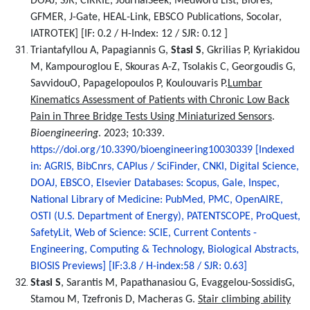
DOAJ, SJR, CIRRIE, JournalSeek, Medword List, Biores,
GFMER, J-Gate, HEAL-Link, EBSCO Publications, Socolar,
IATROTEK]
[IF: 0.2 / H-Index: 12 / SJR: 0.12 ]
Triantafyllou A, Papagiannis G,
Stasi S
, Gkrilias P, Kyriakidou
M, Kampouroglou E, Skouras A-Z, Tsolakis C, Georgoudis G,
SavvidouO, Papagelopoulos P, Koulouvaris P.
Lumbar
Kinematics Assessment of Patients with Chronic Low Back
Pain in Three Bridge Tests Using Miniaturized Sensors
.
Bioengineering
. 2023; 10:339.
https
://
doi
.
org
/10.3390/
bioengineering
10030339
[Indexed
in: AGRIS, BibCnrs, CAPlus / SciFinder, CNKI, Digital Science,
DOAJ, EBSCO, Elsevier Databases: Scopus, Gale, Inspec,
National Library of Medicine: PubMed, PMC, OpenAIRE,
OSTI (U.S. Department of Energy), PATENTSCOPE, ProQuest,
SafetyLit, Web of Science: SCIE, Current Contents -
Engineering, Computing & Technology, Biological Abstracts,
BIOSIS Previews] [IF:3.8 / H-index:58 / SJR: 0.63]
Stasi S
, Sarantis M, Papathanasiou G, Evaggelou-SossidisG,
Stamou M, Tzefronis D, Macheras G.
Stair climbing ability