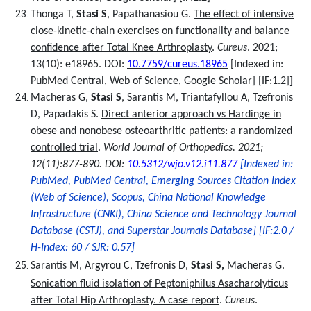
Thonga T,
Stasi S
, Papathanasiou G.
The effect of intensive
close-kinetic-chain exercises on functionality and balance
confidence after Total Knee Arthroplasty
.
Cureus
. 2021;
13(10): e18965. DOI:
10.7759/cureus.18965
[Indexed in:
PubMed Central, Web of Science, Google Scholar] [IF:1.2]
]
Macheras G,
Stasi S
, Sarantis M, Triantafyllou A, Tzefronis
D, Papadakis S.
Direct anterior approach vs Hardinge in
obese and nonobese osteoarthritic patients: a randomized
controlled trial
.
World Journal of Orthopedics.
2021;
12(11):877-890.
DOI:
10.5312/wjo.v12.i11.877
[Indexed in:
PubMed, PubMed Central, Emerging Sources Citation Index
(Web of Science), Scopus, China National Knowledge
Infrastructure (CNKI), China Science and Technology Journal
Database (CSTJ), and Superstar Journals Database]
[IF:2.0 /
H-Index: 60 / SJR: 0.57]
Sarantis M, Argyrou C, Tzefronis D,
Stasi S,
Macheras G.
Sonication fluid isolation of Peptoniphilus Asacharolyticus
after Total Hip Arthroplasty. A case report
.
Cureus
.