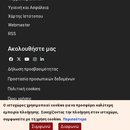
Υγιεινή και Ασφάλεια
Χάρτης Ιστότοπου
Webmaster
RSS
Ακολουθήστε μας
Δήλωση προσβασιμότητας
Προστασία προσωπικών δεδομένων
Πολιτική cookies
Όροι χρήσης
Ο ιστοχώρος χρησιμοποιεί cookies για να προσφέρει καλύτερη
Προηγούμενος ιστότοπος
εμπειρία πλοήγησης. Συνεχίζοντας την πλοήγηση στον ιστοχώρο,
Image credits: Some designed by Freepik
συμφωνείτε με τη χρήση cookies.
Περισσότερα
Συμφωνώ
Διαφωνώ