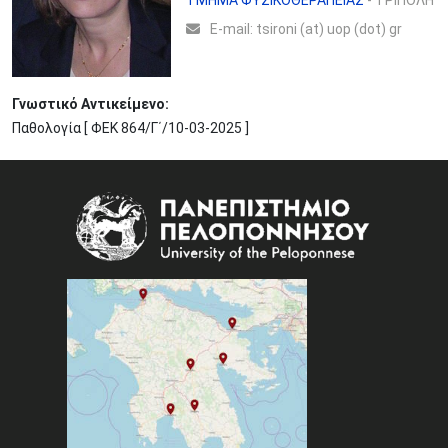
ΤΜΗΜΑ ΦΥΣΙΚΟΘΕΡΑΠΕΙΑΣ
- ΤΡΙΠΟΛΗ
Ε-mail:
tsironi (at) uop (dot) gr
Γνωστικό Αντικείμενο:
Παθολογία [ ΦΕΚ 864/Γ΄/10-03-2025 ]
Image