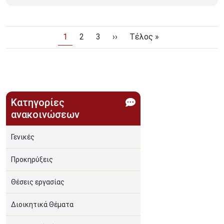
Σελιδοποίηση
Τρέχουσα σελίδα
Page
Page
Next page
Last page
1
2
3
››
Τέλος »
Κατηγορίες
ανακοινώσεων
Γενικές
Προκηρύξεις
Θέσεις εργασίας
Διοικητικά Θέματα