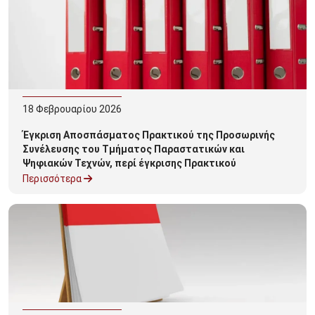
18
Φεβρουαρίου
2026
Έγκριση Αποσπάσματος Πρακτικού της Προσωρινής
Συνέλευσης του Τμήματος Παραστατικών και
Ψηφιακών Τεχνών, περί έγκρισης Πρακτικού
Ενστάσεων για το Επιστημονικό Πεδίο 2 στο πλαίσιο
Περισσότερα
της υπ΄ αριθμ. 34525/22.12.2025 Πρόσκλησης
Εκδήλωσης Ενδιαφέροντος