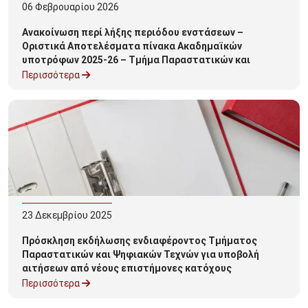
06
Φεβρουαρίου
2026
Ανακοίνωση περί λήξης περιόδου ενστάσεων –
Οριστικά Αποτελέσματα πίνακα Ακαδημαϊκών
υποτρόφων 2025-26 – Τμήμα Παραστατικών και
Ψηφιακών Τεχνών
Περισσότερα
23
Δεκεμβρίου
2025
Πρόσκληση εκδήλωσης ενδιαφέροντος Τμήματος
Παραστατικών και Ψηφιακών Τεχνών για υποβολή
αιτήσεων από νέους επιστήμονες κατόχους
διδακτορικού εαρινού εξαμήνου ακ. έτους 2025-26
Περισσότερα