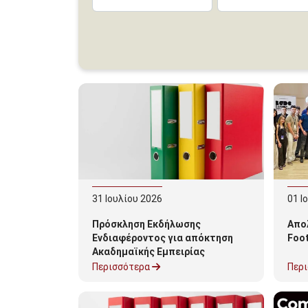
31
Ιουλίου
2026
01
Ι
Πρόσκληση Εκδήλωσης
Απο
Ενδιαφέροντος για απόκτηση
Foot
Ακαδημαϊκής Εμπειρίας
Χειμερινό Εξάμηνο ακ. ετ. 2026-
Περισσότερα
Περ
2027-Τμήμα Οργάνωσης και
Διαχείρισης Αθλητισμού