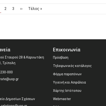
ρέχουσα σελίδα
Page
Page
Next page
Last page
2
3
››
Τέλος »
νεία
Επικοινωνία
ού Σταυρού 28 & Καρυωτάκη
Πρόσβαση
1, Τρίπολη
Τηλεφωνικός κατάλογος
-230-000
Φόρμα παραπόνων
rate@uop.gr
Υγιεινή και Ασφάλεια
Χάρτης Ιστότοπου
είο Δημοσίων Σχέσεων
Webmaster
c.relations@uop.gr