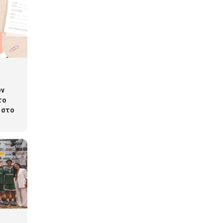
ων
το
 στο