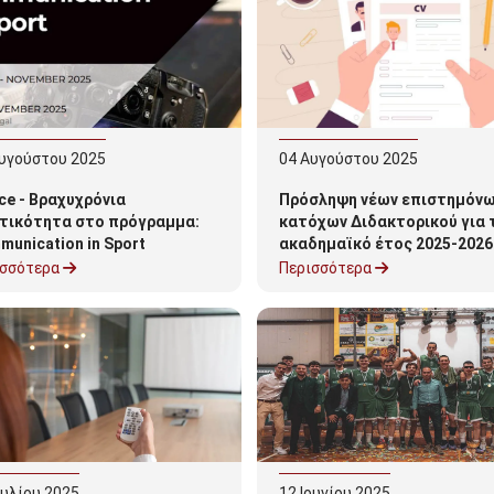
υγούστου
2025
04
Αυγούστου
2025
ce - Βραχυχρόνια
Πρόσληψη νέων επιστημόν
ητικότητα στο πρόγραμμα:
κατόχων Διδακτορικού για 
unication in Sport
ακαδημαϊκό έτος 2025-2026
τμήμα Οργάνωσης και
ισσότερα
Περισσότερα
Διαχείρισης Αθλητισμού
ουλίου
2025
12
Ιουνίου
2025