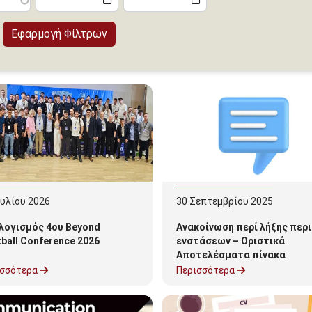
ουλίου
2026
30
Σεπτεμβρίου
2025
λογισμός 4ου Beyond
Ανακοίνωση περί λήξης περ
ball Conference 2026
ενστάσεων – Οριστικά
Αποτελέσματα πίνακα
Ακαδημαϊκών υποτρόφων 2
ισσότερα
Περισσότερα
26 Τμήματος Οργάνωσης κα
Διαχείρισης Αθλητισμού