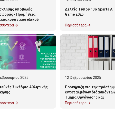
σκλησης υποβολής
Δελτίο Τύπου 13ο Sparta All
σφοράς - Προμήθεια
Game 2025
ικοακουστικού υλικού
ισσότερα
Περισσότερα
εβρουαρίου
2025
12
Φεβρουαρίου
2025
ιεθνές Συνέδριο Αθλητικής
Προκήρυξη για την πρόσληψ
ίκησης
εντεταλμένων διδασκόντων
Τμήμα Οργάνωσης και
Διαχείρισης Αθλητισμού για
ισσότερα
Περισσότερα
εαρινό εξάμηνο 2024-2025