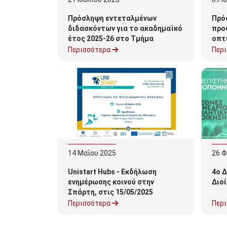
Πρόσληψη εντεταλμένων
Πρό
διδασκόντων για το ακαδημαϊκό
προ
έτος 2025-26 στο Τμήμα
οπτ
Οργάνωσης και Διαχείρισης
Περισσότερα
Περ
Αθλητισμού
14
Μαΐου
2025
26
Φ
Unistart Hubs - Eκδήλωση
4o Δ
ενημέρωσης κοινού στην
Διο
Σπάρτη, στις 15/05/2025
Περισσότερα
Περ