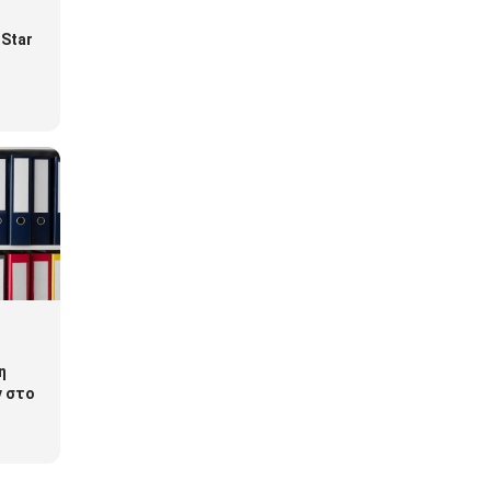
 Star
η
 στο
 το