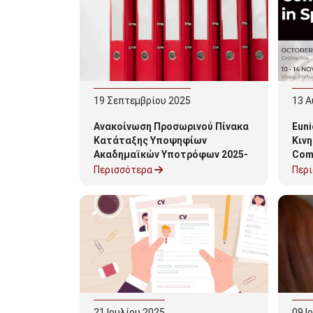
19
Σεπτεμβρίου
2025
13
Α
Ανακοίνωση Προσωρινού Πίνακα
Euni
Κατάταξης Υποψηφίων
Κιν
Ακαδημαϊκών Υποτρόφων 2025-
Comm
2026 2025-2026 Τμήμα
Περισσότερα
Περ
Οργάνωσης και Διαχείρισης
Αθλητισμού
21
Ιουλίου
2025
09
Ι