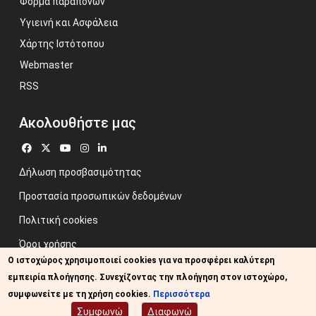
Φόρμα παραπόνων
Υγιεινή και Ασφάλεια
Χάρτης Ιστότοπου
Webmaster
RSS
Ακολουθήστε μας
Δήλωση προσβασιμότητας
Προστασία προσωπικών δεδομένων
Πολιτική cookies
Όροι χρήσης
Ο ιστοχώρος χρησιμοποιεί cookies για να προσφέρει καλύτερη
Προηγούμενος ιστότοπος
εμπειρία πλοήγησης. Συνεχίζοντας την πλοήγηση στον ιστοχώρο,
Image credits: Some designed by Freepik
συμφωνείτε με τη χρήση cookies.
Περισσότερα
Συμφωνώ
Διαφωνώ