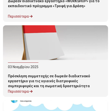
Δωρεάν διαδικτυακό εργαστήριο «WORKSHOP» για το
εκπαιδευτικό πρόγραμμα «Τροφή για Δράση»
Περισσότερα
03
Νοεμβρίου
2025
Πρόσκληση συμμετοχής σε δωρεάν διαδικτυακό
εργαστήριο για τις υγιεινές διατροφικές
συμπεριφορές και τη σωματική δραστηριότητα
παιδιών και εφήβων
Περισσότερα