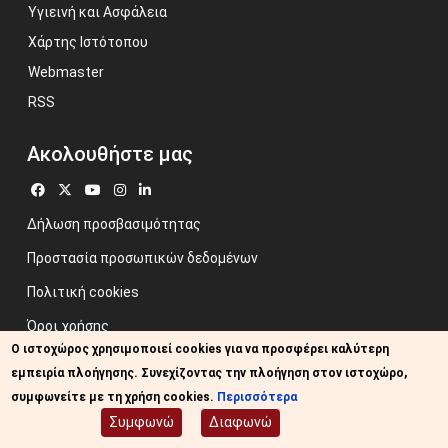
Υγιεινή και Ασφάλεια
Χάρτης Ιστότοπου
Webmaster
RSS
Ακολουθήστε μας
Δήλωση προσβασιμότητας
Προστασία προσωπικών δεδομένων
Πολιτική cookies
Όροι χρήσης
Ο ιστοχώρος χρησιμοποιεί cookies για να προσφέρει καλύτερη
Προηγούμενος ιστότοπος
εμπειρία πλοήγησης. Συνεχίζοντας την πλοήγηση στον ιστοχώρο,
Image credits: Some designed by Freepik
συμφωνείτε με τη χρήση cookies.
Περισσότερα
Συμφωνώ
Διαφωνώ