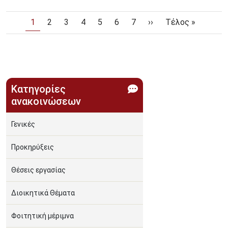
Σελιδοποίηση
Τρέχουσα σελίδα
Page
Page
Page
Page
Page
Page
Next page
Last page
1
2
3
4
5
6
7
››
Τέλος »
Κατηγορίες
ανακοινώσεων
Γενικές
Προκηρύξεις
Θέσεις εργασίας
Διοικητικά Θέματα
Φοιτητική μέριμνα