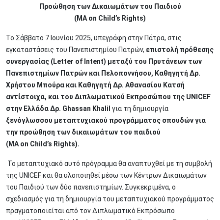
Προώθηση των Δικαιωμάτων του Παιδιού
(MA on Child’s Rights)
Το Σάββατο 7 Ιουνίου 2025, υπεγράφη στην Πάτρα, στις
εγκαταστάσεις του Πανεπιστημίου Πατρών,
επιστολή πρόθεσης
συνεργασίας (Letter of Intent) μεταξύ του Πρυτάνεων των
Πανεπιστημίων Πατρών και Πελοποννήσου, Kαθηγητή Δρ.
Χρήστου Μπούρα και Καθηγητή Δρ. Aθανασίου Κατσή
αντίστοιχα, και του Διπλωματικού Εκπροσώπου της UNICEF
στην Ελλάδα Δρ. Ghassan Khalil
για τη δημιουργία
ξενόγλωσσου μεταπτυχιακού προγράμματος σπουδών για
την προώθηση των δικαιωμάτων του παιδιού
(MA on Child’s Rights).
Το μεταπτυχιακό αυτό πρόγραμμα θα αναπτυχθεί με τη συμβολή
της UNICEF και θα υλοποιηθεί μέσω των Κέντρων Δικαιωμάτων
του Παιδιού των δύο πανεπιστημίων. Συγκεκριμένα, ο
σχεδιασμός για τη δημιουργία του μεταπτυχιακού προγράμματος
πραγματοποιείται από τον Διπλωματικό Εκπρόσωπο