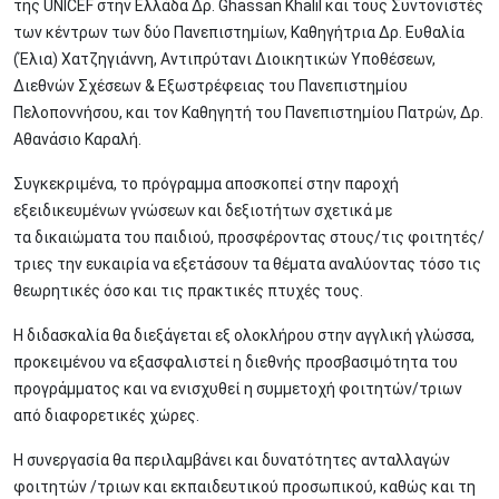
της UNICEF στην Ελλάδα Δρ. Ghassan Khalil και τους Συντονιστές
των κέντρων των δύο Πανεπιστημίων, Καθηγήτρια Δρ. Ευθαλία
(Έλια) Χατζηγιάννη, Αντιπρύτανι Διοικητικών Υποθέσεων,
Διεθνών Σχέσεων & Εξωστρέφειας του Πανεπιστημίου
Πελοποννήσου, και τον Καθηγητή του Πανεπιστημίου Πατρών, Δρ.
Αθανάσιο Καραλή.
Συγκεκριμένα, το πρόγραμμα αποσκοπεί στην παροχή
εξειδικευμένων γνώσεων και δεξιοτήτων σχετικά με
τα δικαιώματα του παιδιού, προσφέροντας στους/τις φοιτητές/
τριες την ευκαιρία να εξετάσουν τα θέματα αναλύοντας τόσο τις
θεωρητικές όσο και τις πρακτικές πτυχές τους.
Η διδασκαλία θα διεξάγεται εξ ολοκλήρου στην αγγλική γλώσσα,
προκειμένου να εξασφαλιστεί η διεθνής προσβασιμότητα του
προγράμματος και να ενισχυθεί η συμμετοχή φοιτητών/τριων
από διαφορετικές χώρες.
Η συνεργασία θα περιλαμβάνει και δυνατότητες ανταλλαγών
φοιτητών /τριων και εκπαιδευτικού προσωπικού, καθώς και τη