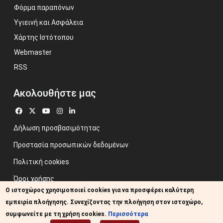
Φόρμα παραπόνων
Υγιεινή και Ασφάλεια
Χάρτης Ιστότοπου
Webmaster
RSS
Ακολουθήστε μας
Δήλωση προσβασιμότητας
Προστασία προσωπικών δεδομένων
Πολιτική cookies
Όροι χρήσης
Ο ιστοχώρος χρησιμοποιεί cookies για να προσφέρει καλύτερη
Προηγούμενος ιστότοπος
εμπειρία πλοήγησης. Συνεχίζοντας την πλοήγηση στον ιστοχώρο,
Image credits: Some designed by Freepik
συμφωνείτε με τη χρήση cookies.
Περισσότερα