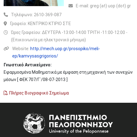
Ε-mail:
greg (at) uop (dot) gr
Τηλέφωνο:
2610-369-087
Γραφείο:
ΚΕΝΤΡΙΚΟ ΚΤΙΡΙΟ ΣΤΕ
Ώρες Γραφείου: ΔΕΥΤΕΡΑ -13:00-14:00 ΤΡΙΤΗ -11:00-12:00 -
(Επικοινωνία με ηλεκτρονικό μήνυμα)
Website:
http://mech.uop.gr/prosopiko/meli-
ep/kamvysasgrigorios/
Γνωστικό Αντικείμενο:
Εφαρμοσμένα Μαθηματικά με έμφαση στη μηχανική των συνεχών
μέσων [ ΦΕΚ 707/Γ΄/08-07-2013 ]
Πλήρες Βιογραφικό Σημείωμα
Image