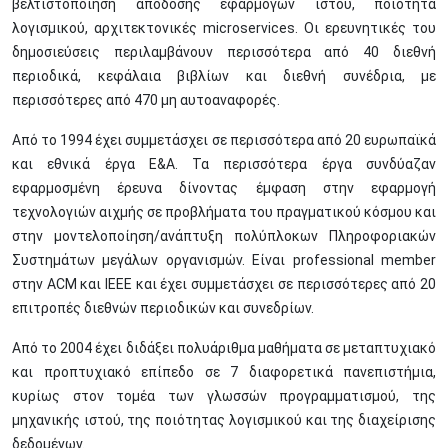
βελτιστοποίηση απόδοσης εφαρμογών ιστού, ποιότητα
λογισμικού, αρχιτεκτονικές microservices. Οι ερευνητικές του
δημοσιεύσεις περιλαμβάνουν περισσότερα από 40 διεθνή
περιοδικά, κεφάλαια βιβλίων και διεθνή συνέδρια, με
περισσότερες από 470 μη αυτοαναφορές.
Από το 1994 έχει συμμετάσχει σε περισσότερα από 20 ευρωπαϊκά
και εθνικά έργα Ε&Α. Τα περισσότερα έργα συνδύαζαν
εφαρμοσμένη έρευνα δίνοντας έμφαση στην εφαρμογή
τεχνολογιών αιχμής σε προβλήματα του πραγματικού κόσμου και
στην μοντελοποίηση/ανάπτυξη πολύπλοκων Πληροφοριακών
Συστημάτων μεγάλων οργανισμών. Είναι professional member
στην ACM και IEEE και έχει συμμετάσχει σε περισσότερες από 20
επιτροπές διεθνών περιοδικών και συνεδρίων.
Από το 2004 έχει διδάξει πολυάριθμα μαθήματα σε μεταπτυχιακό
και προπτυχιακό επίπεδο σε 7 διαφορετικά πανεπιστήμια,
κυρίως στον τομέα των γλωσσών προγραμματισμού, της
μηχανικής ιστού, της ποιότητας λογισμικού και της διαχείρισης
δεδομένων.