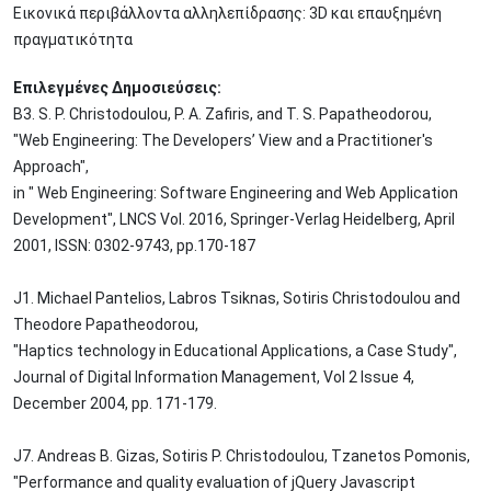
Εικονικά περιβάλλοντα αλληλεπίδρασης: 3D και επαυξημένη
πραγματικότητα
Επιλεγμένες Δημοσιεύσεις:
Β3. S. P. Christodoulou, P. A. Zafiris, and T. S. Papatheodorou,
"Web Engineering: The Developers’ View and a Practitioner's
Approach",
in " Web Engineering: Software Engineering and Web Application
Development", LNCS Vol. 2016, Springer-Verlag Heidelberg, April
2001, ISSN: 0302-9743, pp.170-187
J1. Michael Pantelios, Labros Tsiknas, Sotiris Christodoulou and
Theodore Papatheodorou,
"Haptics technology in Educational Applications, a Case Study",
Journal of Digital Information Management, Vol 2 Issue 4,
December 2004, pp. 171-179.
J7. Andreas B. Gizas, Sotiris P. Christodoulou, Tzanetos Pomonis,
"Performance and quality evaluation of jQuery Javascript