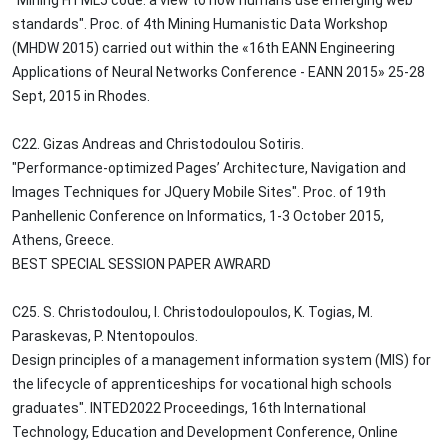
"Mining HTML5 code: a view to how humans use emerging web
standards". Proc. of 4th Mining Humanistic Data Workshop
(MHDW 2015) carried out within the «16th EANN Engineering
Applications of Neural Networks Conference - EANN 2015» 25-28
Sept, 2015 in Rhodes.
C22. Gizas Andreas and Christodoulou Sotiris.
"Performance-optimized Pages’ Architecture, Navigation and
Images Techniques for JQuery Mobile Sites". Proc. of 19th
Panhellenic Conference on Informatics, 1-3 October 2015,
Athens, Greece.
BEST SPECIAL SESSION PAPER AWRARD
C25. S. Christodoulou, I. Christodoulopoulos, K. Togias, M.
Paraskevas, P. Ntentopoulos.
Design principles of a management information system (MIS) for
the lifecycle of apprenticeships for vocational high schools
graduates". INTED2022 Proceedings, 16th International
Technology, Education and Development Conference, Online