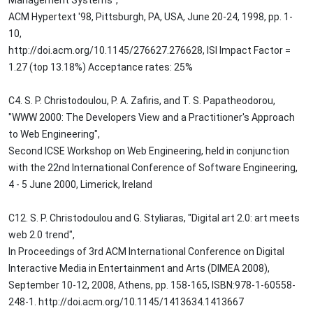
Management Systems",
ACM Hypertext '98, Pittsburgh, PA, USA, June 20-24, 1998, pp. 1-
10,
http://doi.acm.org/10.1145/276627.276628, ISI Impact Factor =
1.27 (top 13.18%) Acceptance rates: 25%
C4. S. P. Christodoulou, P. A. Zafiris, and T. S. Papatheodorou,
"WWW 2000: The Developers View and a Practitioner's Approach
to Web Engineering",
Second ICSE Workshop on Web Engineering, held in conjunction
with the 22nd International Conference of Software Engineering,
4 - 5 June 2000, Limerick, Ireland
C12. S. P. Christodoulou and G. Styliaras, "Digital art 2.0: art meets
web 2.0 trend",
In Proceedings of 3rd ACM International Conference on Digital
Interactive Media in Entertainment and Arts (DIMEA 2008),
September 10-12, 2008, Athens, pp. 158-165, ISBN:978-1-60558-
248-1. http://doi.acm.org/10.1145/1413634.1413667