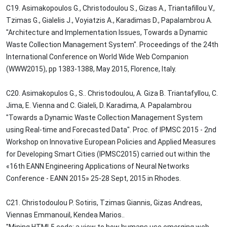
C19. Asimakopoulos G., Christodoulou S., Gizas A., Triantafillou V.,
Tzimas G., Gialelis J., Voyiatzis A., Karadimas D., Papalambrou A.
"Architecture and Implementation Issues, Towards a Dynamic
Waste Collection Management System". Proceedings of the 24th
International Conference on World Wide Web Companion
(WWW2015), pp 1383-1388, May 2015, Florence, Italy.
C20. Asimakopulos G., S.. Christodoulou, A. Giza B. Triantafyllou, C.
Jima, E. Vienna and C. Gialeli, D. Karadima, A. Papalambrou
"Towards a Dynamic Waste Collection Management System
using Real-time and Forecasted Data". Proc. of IPMSC 2015 - 2nd
Workshop on Innovative European Policies and Applied Measures
for Developing Smart Cities (IPMSC2015) carried out within the
«16th EANN Engineering Applications of Neural Networks
Conference - EANN 2015» 25-28 Sept, 2015 in Rhodes.
C21. Christodoulou P. Sotiris, Tzimas Giannis, Gizas Andreas,
Viennas Emmanouil, Kendea Marios..