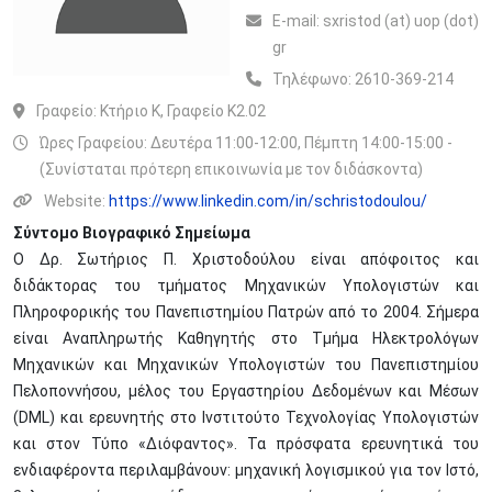
Ε-mail:
sxristod (at) uop (dot)
gr
Τηλέφωνο:
2610-369-214
Γραφείο:
Κτήριο Κ, Γραφείο Κ2.02
Ώρες Γραφείου: Δευτέρα 11:00-12:00, Πέμπτη 14:00-15:00 -
(Συνίσταται πρότερη επικοινωνία με τον διδάσκοντα)
Website:
https://www.linkedin.com/in/schristodoulou/
Σύντομο Βιογραφικό Σημείωμα
Ο Δρ. Σωτήριος Π. Χριστοδούλου είναι απόφοιτος και
διδάκτορας του τμήματος Μηχανικών Υπολογιστών και
Πληροφορικής του Πανεπιστημίου Πατρών από το 2004. Σήμερα
είναι Αναπληρωτής Καθηγητής στο Τμήμα Ηλεκτρολόγων
Μηχανικών και Μηχανικών Υπολογιστών του Πανεπιστημίου
Πελοποννήσου, μέλος του Εργαστηρίου Δεδομένων και Μέσων
(DML) και ερευνητής στο Ινστιτούτο Τεχνολογίας Υπολογιστών
και στον Τύπο «Διόφαντος». Τα πρόσφατα ερευνητικά του
ενδιαφέροντα περιλαμβάνουν: μηχανική λογισμικού για τον Ιστό,