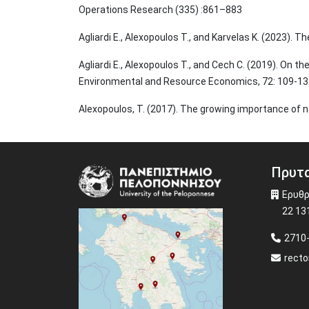
Operations Research (335) :861–883
Agliardi E., 
Alexopoulos T.,
 and Karvelas K. (2023). T
Agliardi E., 
Alexopoulos T.,
 and Cech C. (2019). On th
Environmental and Resource Economics, 72: 109-13
Alexopoulos, T
. (2017). The growing importance of nat
Πρυτα
Image
Ερυθρ
22 13
2710
recto