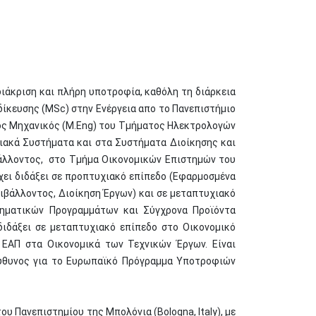
ιάκριση και πλήρη υποτροφία, καθόλη τη διάρκεια
ιδίκευσης (MSc) στην Ενέργεια απο το Πανεπιστήμιο
ύχος Μηχανικός (M.Eng) του Τμήματος Ηλεκτρολογών
ιακά Συστήματα και στα Συστήματα Διοίκησης και
βάλλοντος, στο Τμήμα Οικονομικών Επιστημών του
χει διδάξει σε προπτυχιακό επίπεδο (Εφαρμοσμένα
ριβάλλοντος, Διοίκηση Έργων) και σε μεταπτυχιακό
ρηματικών Προγραμμάτων και Σύγχρονα Προϊόντα
 διδάξει σε μεταπτυχιακό επίπεδο στο Οικονομικό
 ΕΑΠ στα Οικονομικά των Τεχνικών Έργων. Είναι
εύθυνος για το Ευρωπαϊκό Πρόγραμμα Υποτροφιών
 Πανεπιστημίου της Μπολόνια (Bologna, Italy), με