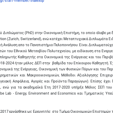
p.gr/staff-member/thalexop
 Διπλώματος (PhD) στην Οικονομική Επιστήμη, το οποίο έλαβε με δ
ation (Zurich, Switzerland), ενώ κατέχει Μεταπτυχιακά Διπλωμάτα Ε
ομική Ανάλυση απο το Πανεπιστήμιο Πελοποννήσου. Είναι Διπλωματο
ν του Εθνικού Μετσοβίου Πολυτεχνείου, με ειδίκευση στα Ενεργε
απληρωτής Καθηγητής στα Οικονομικά της Ενέργειας και του Περι
18-2024 ήταν μέλος ΔΕΠ στην βαθμίδα του Επίκουρου Καθηγητή. Έ
κονομικά της Ενέργειας, Οικονομική των Φυσικών Πόρων και του Πε
ιρηματικών και Μακροοικονομικών, Μέθοδοι Αξιολόγησης Επιχει
ργειακή Ασφάλεια, Αγορές και Προϊόντα Παραγώγων). Επίσης έχει
ο, ενώ για τα ακαδημαΐκά Έτη 2017-2020 υπήρξε Μέλος ΣΕΠ του
ube Lab - Energy, Environment and Economics και Τμηματικός Υπ
υ 2017 εργάσθηκε ως Ερευνητής στο Τμήμα Οικονομικών Επιστημών του