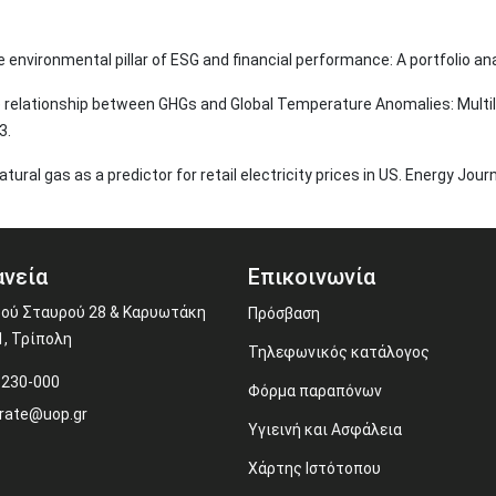
he environmental pillar of ESG and financial performance: A portfolio a
e relationship between GHGs and Global Temperature Anomalies: Multileve
3.
ural gas as a predictor for retail electricity prices in US. Energy Journ
νεία
Επικοινωνία
ού Σταυρού 28 & Καρυωτάκη
Πρόσβαση
1, Τρίπολη
Τηλεφωνικός κατάλογος
-230-000
Φόρμα παραπόνων
rate@uop.gr
Υγιεινή και Ασφάλεια
Χάρτης Ιστότοπου