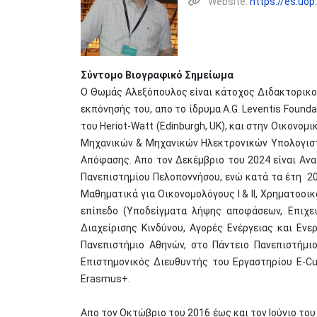
Website:
https://es.uo
Σύντομο Βιογραφικό Σημείωμα
Ο Θωμάς Αλεξόπουλος είναι κάτοχος Διδακτορικού
εκπόνησής του, απο το ίδρυμα A.G. Leventis Found
του Heriot-Watt (Edinburgh, UK), και στην Οικον
Μηχανικών & Μηχανικών Ηλεκτρονικών Υπολογιστώ
Απόφασης. Απο τον Δεκέμβριο του 2024 είναι Αν
Πανεπιστημίου Πελοποννήσου, ενώ κατά τα έτη 20
Μαθηματικά για Οικονομολόγους Ι & ΙΙ, Χρηματοοι
επίπεδο (Υποδείγματα λήψης αποφάσεων, Επιχε
Διαχείρισης Κινδύνου, Αγορές Ενέργειας και Ενε
Πανεπιστήμιο Αθηνών, στο Πάντειο Πανεπιστήμι
Επιστημονικός Διευθυντής του Εργαστηρίου E-C
Erasmus+.
Απο τον Οκτώβριο του 2016 έως και τον Ιούνιο το