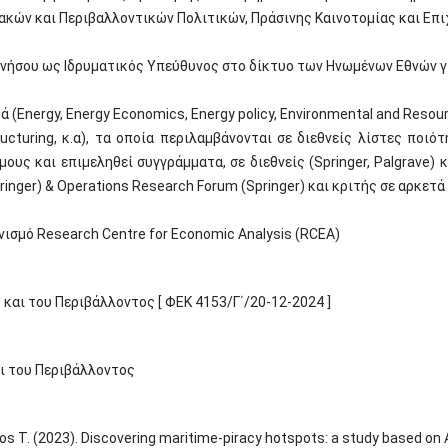
ιακών και Περιβαλλοντικών Πολιτικών, Πράσινης Καινοτομίας και Ε
ήσου ως Ιδρυματικός Υπεύθυνος στο δίκτυο των Ηνωμένων Εθνών για
ά (Energy, Energy Economics, Energy policy, Environmental and Reso
ucturing, κ.α), τα οποία περιλαμβάνονται σε διεθνείς λίστες ποιότ
ους και επιμεληθεί συγγράμματα, σε διεθνείς (Springer, Palgrave) 
ringer) & Operations Research Forum (Springer) και κριτής σε αρκετ
νισμό Research Centre for Economic Analysis (RCEA)
και του Περιβάλλοντος [ ΦΕΚ 4153/Γ΄/20-12-2024 ]
αι του Περιβάλλοντος
os T
. (2023). Discovering maritime-piracy hotspots: a study based on 