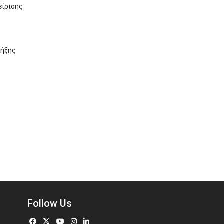
είρισης
λήξης
Follow Us