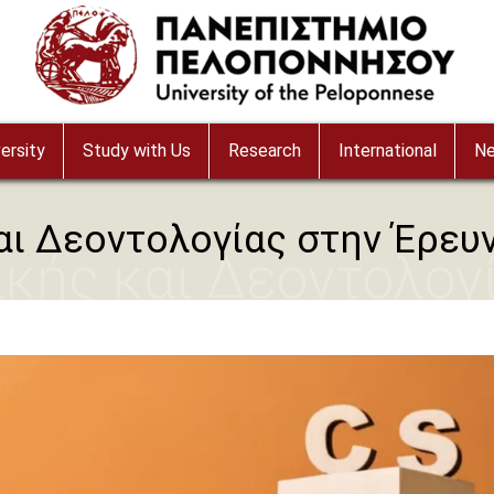
ersity
Study with Us
Research
International
N
αι Δεοντολογίας στην Έρευ
κής και Δεοντολογ