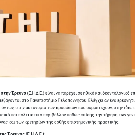
 στην Έρευνα
(Ε.Η.Δ.Ε.) είναι να παρέχει σε ηθικό και δεοντολογικό ε
ιεξάγονται στο Πανεπιστήμιο Πελοποννήσου. Ελέγχει αν ένα ερευνητι
ν όντων, στην αυτονομία των προσώπων που συμμετέχουν, στην ιδιω
υσικό και πολιτιστικό περιβάλλον καθώς επίσης την τήρηση των γεν
νας και των κριτηρίων της ορθής επιστημονικής πρακτικής.
ς Έρευνας (Ε.Η.Δ.Ε.):