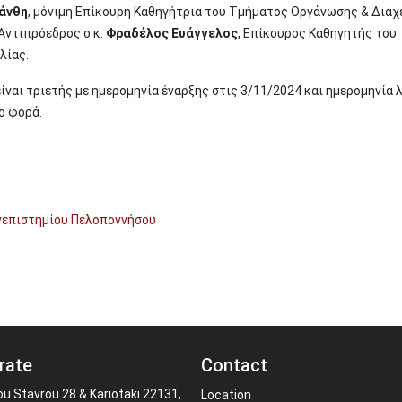
νάνθη
, μόνιμη Επίκουρη Καθηγήτρια του Τμήματος Οργάνωσης & Διαχ
Αντιπρόεδρος ο κ.
Φραδέλος Ευάγγελος
, Επίκουρος Καθηγητής του
λίας.
ίναι τριετής με ημερομηνία έναρξης στις 3/11/2024 και ημερομηνία 
νο φορά.
νεπιστημίου Πελοποννήσου
rate
Contact
ou Stavrou 28 & Kariotaki 22131,
Location