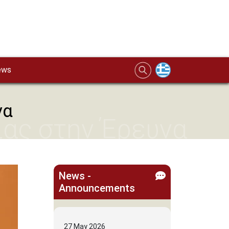
ews
να
ίας στην Έρευνα
News -
Announcements
27
May
2026