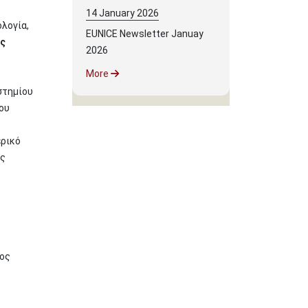
14
January
2026
ολογία,
EUNICE Newsletter Januay
ς
2026
More
στημίου
ου
ερικό
ως
τος