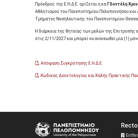
Πρόεδρος της Ε.Η.Δ.Ε. ορίζεται η κα
Γδοντέλη Κρι
Αθλητισμού του Πανεπιστημίου Πελοποννήσου και 
Τμήματος Νοσηλευτικής του Πανεπιστημίου Θεσσα
Η διάρκεια της θητείας των μελών της Επιτροπής ε
στις 2/11/2027 και μπορεί να ανανεωθεί μία (1) μό
Απόφαση Συγκρότησης Ε.Η.Δ.Ε.
Κώδικας Δεοντολογίας και Καλής Πρακτικής Πα
Recto
Image
Erithr