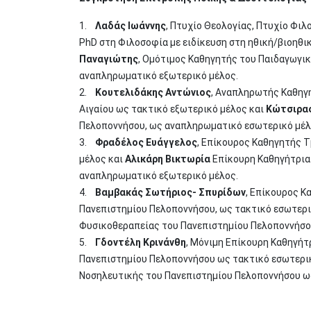
1.
Λαδάς Ιωάννης
, Πτυχίο Θεολογίας, Πτυχίο Φι
PhD στη Φιλοσοφία με ειδίκευση στη ηθική/βιοηθι
Παναγιώτης
, Ομότιμος Καθηγητής του Παιδαγωγι
αναπληρωματικό εξωτερικό μέλος.
2.
Κουτελιδάκης Αντώνιος
, Αναπληρωτής Καθηγ
Αιγαίου ως τακτικό εξωτερικό μέλος και
Κώτσιρα
Πελοποννήσου, ως αναπληρωματικό εσωτερικό μέλ
3.
Φραδέλος Ευάγγελος
, Επίκουρος Καθηγητής 
μέλος και
Αλικάρη Βικτωρία
Επίκουρη Καθηγήτρια
αναπληρωματικό εξωτερικό μέλος.
4.
Βαμβακάς Σωτήριος- Σπυρίδων
, Επίκουρος Κ
Πανεπιστημίου Πελοποννήσου, ως τακτικό εσωτερι
Φυσικοθεραπείας του Πανεπιστημίου Πελοποννήσο
5.
Γδοντέλη Κρινάνθη
, Μόνιμη Επίκουρη Καθηγήτ
Πανεπιστημίου Πελοποννήσου ως τακτικό εσωτερι
Νοσηλευτικής του Πανεπιστημίου Πελοποννήσου ω